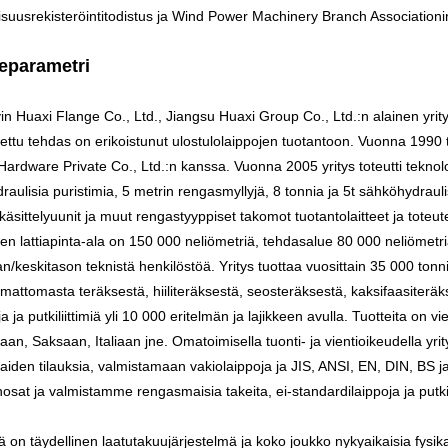
lisuusrekisteröintitodistus ja Wind Power Machinery Branch Associationi
eparametri
in Huaxi Flange Co., Ltd., Jiangsu Huaxi Group Co., Ltd.:n alainen yrit
ettu tehdas on erikoistunut ulostulolaippojen tuotantoon. Vuonna 1990 
ardware Private Co., Ltd.:n kanssa. Vuonna 2005 yritys toteutti teknol
draulisia puristimia, 5 metrin rengasmyllyjä, 8 tonnia ja 5t sähköhydra
äsittelyuunit ja muut rengastyyppiset takomot tuotantolaitteet ja toteutet
sen lattiapinta-ala on 150 000 neliömetriä, tehdasalue 80 000 neliömetri
n/keskitason teknistä henkilöstöä. Yritys tuottaa vuosittain 35 000 tonni
mattomasta teräksestä, hiiliteräksestä, seosteräksestä, kaksifaasiteräks
ja ja putkiliittimiä yli 10 000 eritelmän ja lajikkeen avulla. Tuotteita on
an, Saksaan, Italiaan jne. Omatoimisella tuonti- ja vientioikeudella yr
aiden tilauksia, valmistamaan vakiolaippoja ja JIS, ANSI, EN, DIN, BS 
osat ja valmistamme rengasmaisia ​​takeita, ei-standardilaippoja ja putki
lä on täydellinen laatutakuujärjestelmä ja koko joukko nykyaikaisia ​​fysika