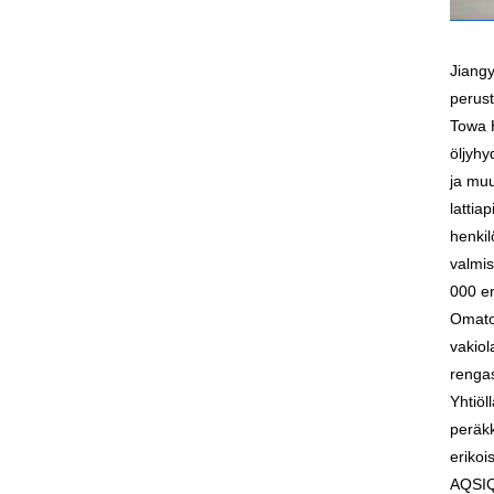
Jiangy
perust
Towa H
öljyhy
ja muu
lattia
henkil
valmis
000 er
Omatoi
vakiol
rengas
Yhtiöl
peräkk
erikoi
AQSIQ-