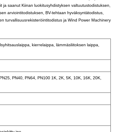
ja saanut Kiinan luokitusyhdistyksen valtuutustodistuksen,
ksen arviointitodistuksen, BV-tehtaan hyväksyntätodistus,
en turvallisuusrekisteröintitodistus ja Wind Power Machinery
lsyhitsauslaippa, kierrelaippa, lämmäsliitoksen laippa,
 PN25, PN40, PN64, PN100 1K, 2K, 5K, 10K, 16K, 20K,
inkitty jne.