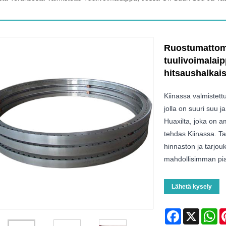
Ruostumattoma
tuulivoimalaip
hitsaushalkais
Kiinassa valmistett
jolla on suuri suu j
Huaxilta, joka on a
tehdas Kiinassa. Ta
hinnaston ja tarjou
mahdollisimman pi
Lähetä kysely
Facebook
X
Wh