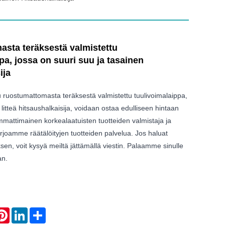
sta teräksestä valmistettu
pa, jossa on suuri suu ja tasainen
ija
u ruostumattomasta teräksestä valmistettu tuulivoimalaippa,
a litteä hitsaushalkaisija, voidaan ostaa edulliseen hintaan
mmattimainen korkealaatuisten tuotteiden valmistaja ja
rjoamme räätälöityjen tuotteiden palvelua. Jos haluat
ksen, voit kysyä meiltä jättämällä viestin. Palaamme sinulle
an.
atsApp
Pinterest
LinkedIn
Share