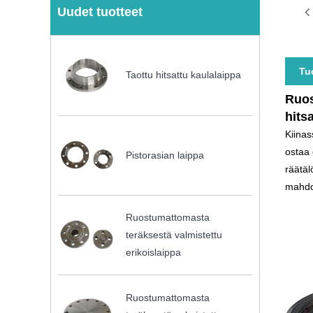
Uudet tuotteet
Tu
Taottu hitsattu kaulalaippa
Ruos
hits
Kiinas
ostaa 
Pistorasian laippa
räätäl
mahdo
Ruostumattomasta
teräksestä valmistettu
erikoislaippa
Ruostumattomasta