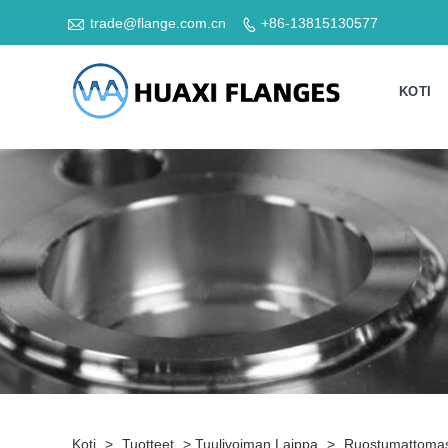

trade@flange.com.cn
+86-13815130577

KOTI
Koti
>
Tuotteet
>
Tuulivoiman Laippa
>
Ruostumattomast