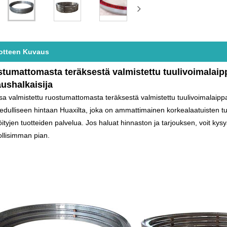
otteen Kuvaus
tumattomasta teräksestä valmistettu tuulivoimalaipp
aushalkaisija
sa valmistettu ruostumattomasta teräksestä valmistettu tuulivoimalaippa,
edulliseen hintaan Huaxilta, joka on ammattimainen korkealaatuisten t
öityjen tuotteiden palvelua. Jos haluat hinnaston ja tarjouksen, voit ky
llisimman pian.