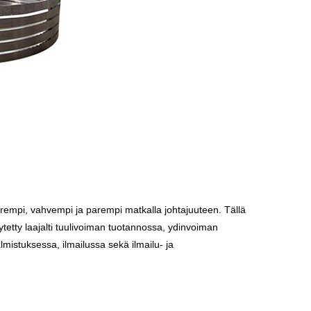
suurempi, vahvempi ja parempi matkalla johtajuuteen. Tällä
ytetty laajalti tuulivoiman tuotannossa, ydinvoiman
mistuksessa, ilmailussa sekä ilmailu- ja