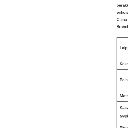
peräkk
erikoi
China 
Branch
Laip
Kok
Pain
Mate
Kasv
tyypi
Pint