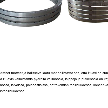
tiiviset tuotteet ja hallitseva laatu mahdollistavat sen, että Huaxi on 
lä Huaxin valmistamia pyöreitä valimoosia, laippoja ja putkenosia on kä
nossa, laivoissa, paineastioissa, petrokemian teollisuudessa, koneenval
steollisuudessa.