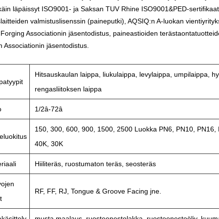
äin läpäissyt ISO9001- ja Saksan TUV Rhine ISO9001&PED-sertifikaatit 
slaitteiden valmistuslisenssin (paineputki), AQSIQ:n A-luokan vientiyrity
Forging Associationin jäsentodistus, paineastioiden terästaontatuotteid
 Associationin jäsentodistus.
Hitsauskaulan laippa, liukulaippa, levylaippa, umpilaippa, hy
patyypit
rengasliitoksen laippa
o
1/2â-72â
150, 300, 600, 900, 1500, 2500 Luokka PN6, PN10, PN16,
eluokitus
40K, 30K
riaali
Hiiliteräs, ruostumaton teräs, seosteräs
ojen
RF, FF, RJ, Tongue & Groove Facing jne.
t
akäsittely
musta maalaus, ruosteenestolakka, ruosteenestoöljy, kuumas