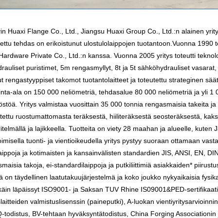
in Huaxi Flange Co., Ltd., Jiangsu Huaxi Group Co., Ltd.:n alainen yrit
ettu tehdas on erikoistunut ulostulolaippojen tuotantoon.Vuonna 1990 
ardware Private Co., Ltd.:n kanssa. Vuonna 2005 yritys toteutti teknol
drauliset puristimet, 5m rengasmyllyt, 8t ja 5t sähköhydrauliset vasara
t rengastyyppiset takomot tuotantolaitteet ja toteutettu strateginen säätö
pinta-ala on 150 000 neliömetriä, tehdasalue 80 000 neliömetriä ja yli 
östöä. Yritys valmistaa vuosittain 35 000 tonnia rengasmaisia ​​takeita ja 2
tettu ruostumattomasta teräksestä, hiiliteräksestä seosteräksestä, kaks
itelmällä ja lajikkeella. Tuotteita on viety 28 maahan ja alueelle, kute
misella tuonti- ja vientioikeudella yritys pystyy suoraan ottamaan vast
aippoja ja kotimaisten ja kansainvälisten standardien JIS, ANSI, EN, 
maisia ​​takoja, ei-standardilaippoja ja putkiliittimiä asiakkaiden* piirus
lä on täydellinen laatutakuujärjestelmä ja koko joukko nykyaikaisia ​​fysika
äin läpäissyt ISO9001- ja Saksan TUV Rhine IS09001&PED-sertifikaatit 
slaitteiden valmistuslisenssin (paineputki), A-luokan vientiyritysarvioinnin
todistus, BV-tehtaan hyväksyntätodistus, China Forging Associationin 