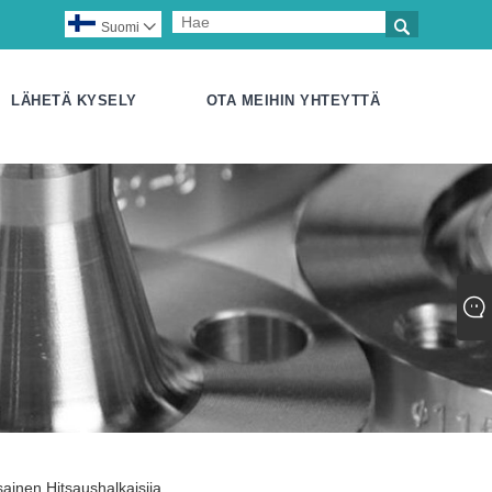

Suomi

LÄHETÄ KYSELY
OTA MEIHIN YHTEYTTÄ
ainen Hitsaushalkaisija