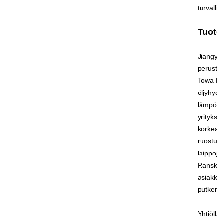
turval
Tuot
Jiangy
perust
Towa H
öljyhy
lämpök
yrityk
korkea
ruostu
laippo
Ranska
asiakk
putken
Yhtiöl