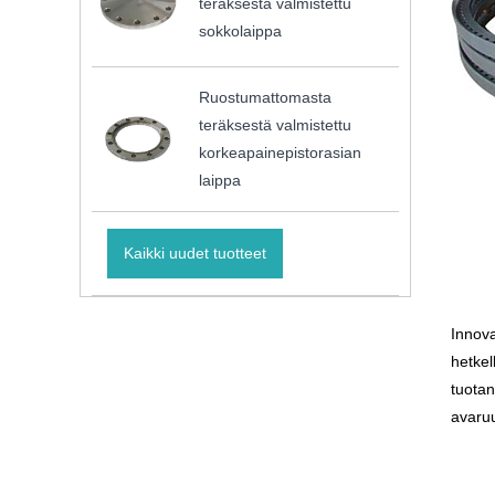
teräksestä valmistettu
sokkolaippa
Ruostumattomasta
teräksestä valmistettu
korkeapainepistorasian
laippa
Kaikki uudet tuotteet
Innova
hetkel
tuotan
avaruu