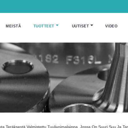
MEISTÄ
TUOTTEET
UUTISET
VIDEO
a Teräksestä Valmistettu Tuulivoimalaippa, Jossa On Suuri Suu Ja Tas