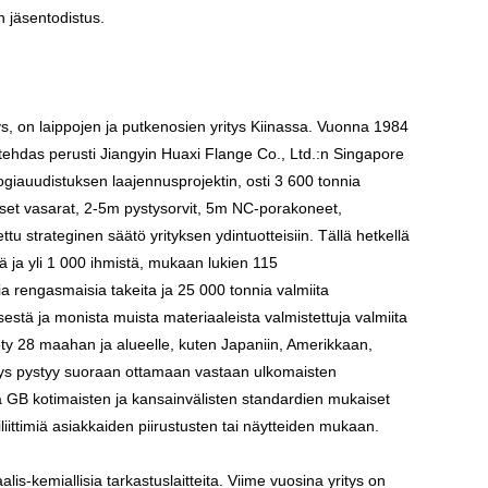
n jäsentodistus.
ys, on laippojen ja putkenosien yritys Kiinassa. Vuonna 1984
tehdas perusti Jiangyin Huaxi Flange Co., Ltd.:n Singapore
ogiauudistuksen laajennusprojektin, osti 3 600 tonnia
uliset vasarat, 2-5m pystysorvit, 5m NC-porakoneet,
tu strateginen säätö yrityksen ydintuotteisiin. Tällä hetkellä
ä ja yli 1 000 ihmistä, mukaan lukien 115
a rengasmaisia ​​takeita ja 25 000 tonnia valmiita
estä ja monista muista materiaaleista valmistettuja valmiita
 viety 28 maahan ja alueelle, kuten Japaniin, Amerikkaan,
itys pystyy suoraan ottamaan vastaan ​​ulkomaisten
ja GB kotimaisten ja kansainvälisten standardien mukaiset
liittimiä asiakkaiden piirustusten tai näytteiden mukaan.
alis-kemiallisia tarkastuslaitteita. Viime vuosina yritys on