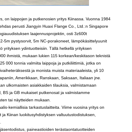
ys, on laippojen ja putkenosien yritys Kiinassa. Vuonna 1984
tehdas perusti Jiangyin Huaxi Flange Co., Ltd.:n Singapore
ogiauudistuksen laajennusprojektin, osti 3z600t
t, 2-5m pystysorvit, 5m NC-porakoneet, lämpökäsittelyuunit
 yrityksen ydintuotteisiin. Tällä hetkellä yrityksen
1 000 ihmistä, mukaan lukien 115 korkean/keskitason teknistä
5 000 tonnia valmiita laippoja ja putkiliittimiä, jotka on
ivaiheteräksestä ja monista muista materiaaleista, yli 10
n Japaniin, Amerikkaan, Ranskaan, Saksaan, Italiaan jne.
aan ​​ulkomaisten asiakkaiden tilauksia, valmistamaan
DIN, BS ja GB mukaiset putkenosat ja valmistamme
tusten tai näytteiden mukaan.
alis-kemiallisia tarkastuslaitteita. Viime vuosina yritys on
ja Kiinan luokitusyhdistyksen valtuutustodistuksen,
.
jäsentodistus, paineastioiden terästaontatuotteiden