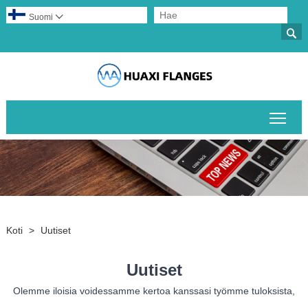
Suomi


Pääv
Koti
>
Uutiset
Uutiset
Olemme iloisia voidessamme kertoa kanssasi työmme tuloksista,