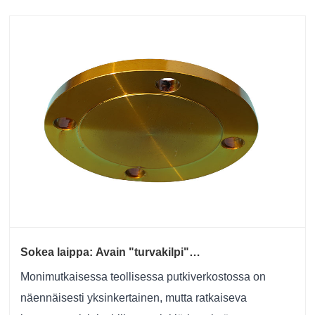
sove......
Sokea laippa: Avain "turvakilpi"
putkistojärjestelmässä
Monimutkaisessa teollisessa putkiverkostossa on
näennäisesti yksinkertainen, mutta ratkaiseva