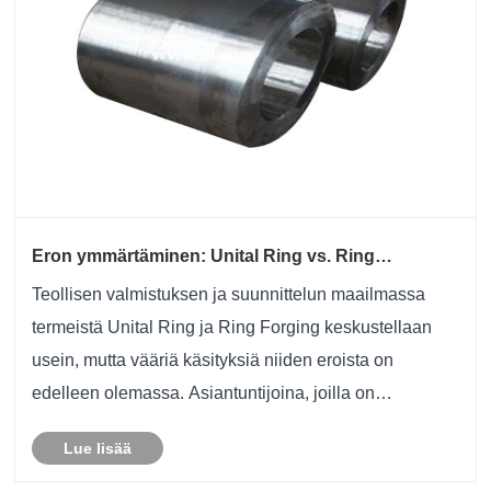
Eron ymmärtäminen: Unital Ring vs. Ring
Takominen
Teollisen valmistuksen ja suunnittelun maailmassa
termeistä Unital Ring ja Ring Forging keskustellaan
usein, mutta vääriä käsityksiä niiden eroista on
edelleen olemassa. Asiantuntijoina, joilla on
vuosikymmenten kokemus, erottelemme nämä
Lue lisää
käsitteet selkeästi ja keskitymme teknisiin eritelmiin ja