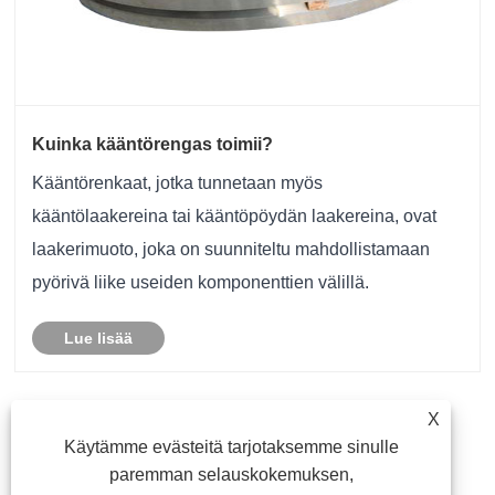
Kuinka kääntörengas toimii?
Kääntörenkaat, jotka tunnetaan myös
kääntölaakereina tai kääntöpöydän laakereina, ovat
laakerimuoto, joka on suunniteltu mahdollistamaan
pyörivä liike useiden komponenttien välillä.
Lue lisää
X
<
1
2
3
4
5
...
6
>
Käytämme evästeitä tarjotaksemme sinulle
paremman selauskokemuksen,