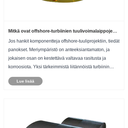
Mitkä ovat offshore-turbiinien tuulivoimalaippojen
tärkeimmät tekniset tiedot?
Jos hankit komponentteja offshore-tuuliprojektiin, tiedät
panokset. Meriympäristö on anteeksiantamaton, ja
jokaisen osan on kestettävä valtavaa rasitusta ja
korroosiota. Yksi tärkeimmistä liitännöistä turbiinin
rakenteessa on tuulivoimalaippa. Jiangyin Huaxi
Lue lisää
Flange Pipe Fittings Co., Ltd:ssä olemme ......