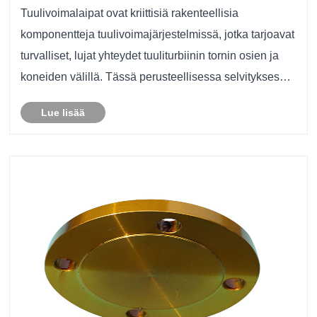
tuuliturbiinirakenteille
Tuulivoimalaipat ovat kriittisiä rakenteellisia
komponentteja tuulivoimajärjestelmissä, jotka tarjoavat
turvalliset, lujat yhteydet tuuliturbiinin tornin osien ja
koneiden välillä. Tässä perusteellisessa selvityksessä
kerromme, miten tuulivoimalaipat toimivat, niiden
Lue lisää
suunnittelu ja materiaalit, valm......