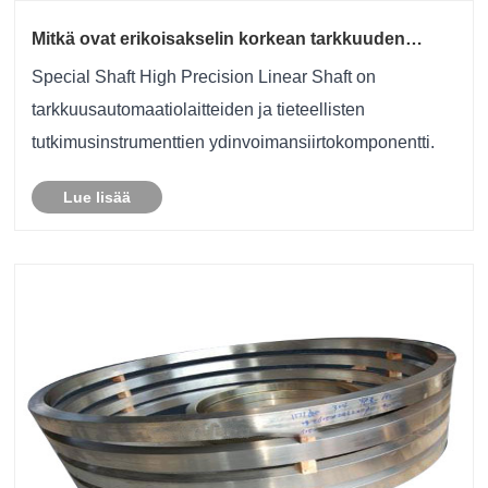
Mitkä ovat erikoisakselin korkean tarkkuuden
lineaarisen akselin sovellukset tieteellisessä
Special Shaft High Precision Linear Shaft on
tutkimuksessa?
tarkkuusautomaatiolaitteiden ja tieteellisten
tutkimusinstrumenttien ydinvoimansiirtokomponentti.
Lue lisää