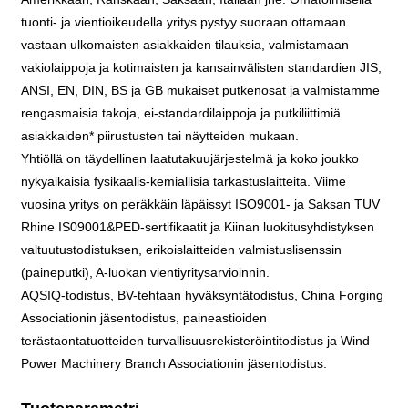
tuonti- ja vientioikeudella yritys pystyy suoraan ottamaan
vastaan ​​ulkomaisten asiakkaiden tilauksia, valmistamaan
vakiolaippoja ja kotimaisten ja kansainvälisten standardien JIS,
ANSI, EN, DIN, BS ja GB mukaiset putkenosat ja valmistamme
rengasmaisia ​​takoja, ei-standardilaippoja ja putkiliittimiä
asiakkaiden* piirustusten tai näytteiden mukaan.
Yhtiöllä on täydellinen laatutakuujärjestelmä ja koko joukko
nykyaikaisia ​​fysikaalis-kemiallisia tarkastuslaitteita. Viime
vuosina yritys on peräkkäin läpäissyt ISO9001- ja Saksan TUV
Rhine IS09001&PED-sertifikaatit ja Kiinan luokitusyhdistyksen
valtuutustodistuksen, erikoislaitteiden valmistuslisenssin
(paineputki), A-luokan vientiyritysarvioinnin.
AQSIQ-todistus, BV-tehtaan hyväksyntätodistus, China Forging
Associationin jäsentodistus, paineastioiden
terästaontatuotteiden turvallisuusrekisteröintitodistus ja Wind
Power Machinery Branch Associationin jäsentodistus.