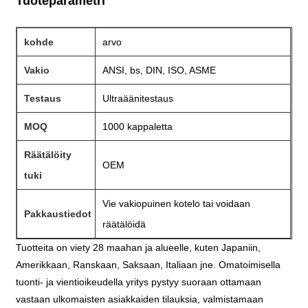
Tuoteparametri
kohde
arvo
Vakio
ANSI, bs, DIN, ISO, ASME
Testaus
Ultraäänitestaus
MOQ
1000 kappaletta
Räätälöity
OEM
tuki
Vie vakiopuinen kotelo tai voidaan
Pakkaustiedot
räätälöidä
Tuotteita on viety 28 maahan ja alueelle, kuten Japaniin,
Amerikkaan, Ranskaan, Saksaan, Italiaan jne. Omatoimisella
tuonti- ja vientioikeudella yritys pystyy suoraan ottamaan
vastaan ​​ulkomaisten asiakkaiden tilauksia, valmistamaan