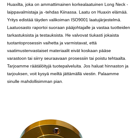
Huaxilta, joka on ammattimainen korkealaatuinen Long Neck -
laippavalmistaja ja -tehdas Kiinassa. Laatu on Huaxin elämää.
Yritys edistää täyden valikoiman ISO9001 laatujärjestelmä.
Laatuosasto raportoi suoraan pääjohtajalle ja vastaa tuotteiden
tarkastuksista ja testauksista. He valvovat tiukasti jokaista
tuotantoprosessin vaihetta ja varmistavat, että
vaatimustenvastaiset materiaalit eivät koskaan pääse
varastoon tai siirry seuraavaan prosessiin tai poistu tehtaalta.
Tarjoamme räätälöityjä tuotepalveluita. Jos haluat hinnaston ja
tarjouksen, voit kysyä meiltä jättämällä viestin. Palaamme
sinulle mahdollisimman pian.