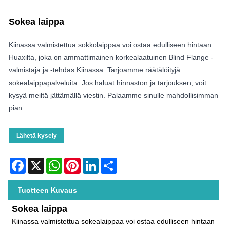
Sokea laippa
Kiinassa valmistettua sokkolaippaa voi ostaa edulliseen hintaan
Huaxilta, joka on ammattimainen korkealaatuinen Blind Flange -
valmistaja ja -tehdas Kiinassa. Tarjoamme räätälöityjä
sokealaippapalveluita. Jos haluat hinnaston ja tarjouksen, voit
kysyä meiltä jättämällä viestin. Palaamme sinulle mahdollisimman
pian.
Lähetä kysely
Facebook
X
WhatsApp
Pinterest
LinkedIn
Share
Tuotteen Kuvaus
Sokea laippa
Kiinassa valmistettua sokealaippaa voi ostaa edulliseen hintaan