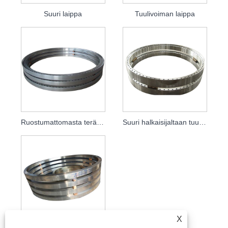
Suuri laippa
Tuulivoiman laippa
Ruostumattomasta teräksestä valmistettu tuulivoimalaippa, jossa on suuri suu ja tasainen hitsaushalkaisija
Suuri halkaisijaltaan tuulivoimalaippa
X