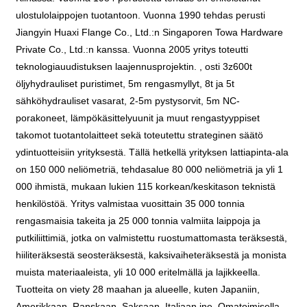
ulostulolaippojen tuotantoon. Vuonna 1990 tehdas perusti
Jiangyin Huaxi Flange Co., Ltd.:n Singaporen Towa Hardware
Private Co., Ltd.:n kanssa. Vuonna 2005 yritys toteutti
teknologiauudistuksen laajennusprojektin. , osti 3z600t
öljyhydrauliset puristimet, 5m rengasmyllyt, 8t ja 5t
sähköhydrauliset vasarat, 2-5m pystysorvit, 5m NC-
porakoneet, lämpökäsittelyuunit ja muut rengastyyppiset
takomot tuotantolaitteet sekä toteutettu strateginen säätö
ydintuotteisiin yrityksestä. Tällä hetkellä yrityksen lattiapinta-ala
on 150 000 neliömetriä, tehdasalue 80 000 neliömetriä ja yli 1
000 ihmistä, mukaan lukien 115 korkean/keskitason teknistä
henkilöstöä. Yritys valmistaa vuosittain 35 000 tonnia
rengasmaisia ​​takeita ja 25 000 tonnia valmiita laippoja ja
putkiliittimiä, jotka on valmistettu ruostumattomasta teräksestä,
hiiliteräksestä seosteräksestä, kaksivaiheteräksestä ja monista
muista materiaaleista, yli 10 000 eritelmällä ja lajikkeella.
Tuotteita on viety 28 maahan ja alueelle, kuten Japaniin,
Amerikkaan, Ranskaan, Saksaan, Italiaan jne. Omatoimisella