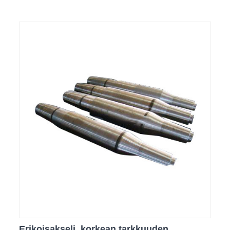
Erikoisakseli, korkean tarkkuuden