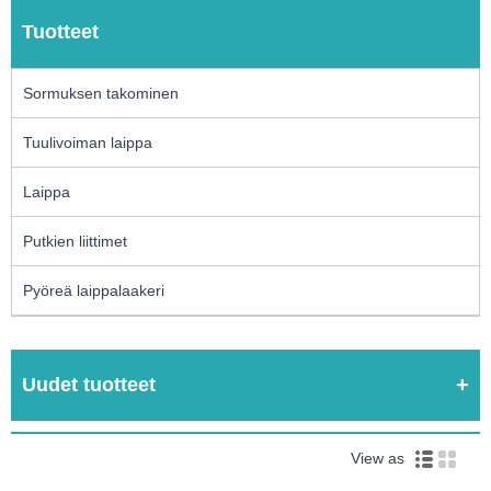
Tuotteet
Sormuksen takominen
Tuulivoiman laippa
Laippa
Putkien liittimet
Pyöreä laippalaakeri
Uudet tuotteet
View as