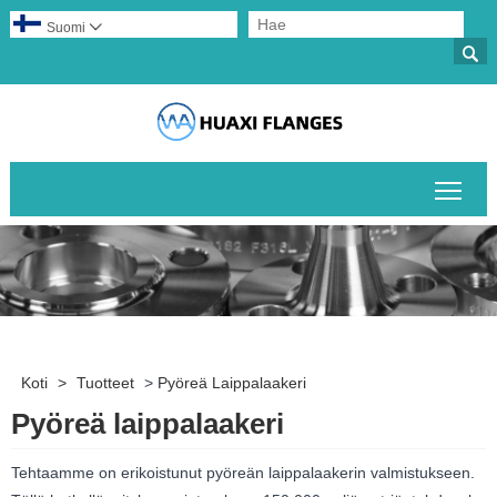
Suomi


Pääv
Koti
>
Tuotteet
>
Pyöreä Laippalaakeri
Pyöreä laippalaakeri
Tehtaamme on erikoistunut pyöreän laippalaakerin valmistukseen.