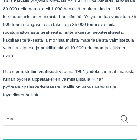
Tällä hetkellä yrityksen pinta-ala on 150 000 neliömetriä, tehdasala
80 000 neliömetriä ja yli 1 000 henkilöä, mukaan lukien 115
korkean/keskitason teknistä henkilöstöä. Yritys tuottaa vuosittain 35
000 tonnia rengasmaisia ​​takeita ja 25 000 tonnia valmiita
ruostumattomasta teräksestä, hiiliteräksestä, seosteräksestä,
kaksifaasiteräksestä ja monista muista materiaaleista valmistettuja
valmiita laippoja ja putkiliittimiä yli 10 000 eritelmän ja lajikkeen
avulla.
Huaxi perustettiin virallisesti vuonna 1984 yhdeksi ammattimaisista
Kiinan pyöreälaippalaakerien valmistajista ja Kiinan
pyöreälaippalaakeritehtaasta, meillä on vahva vahvuus ja
täydellinen hallinta.