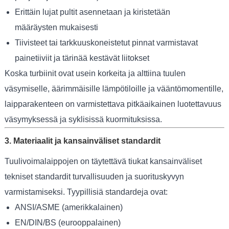
Erittäin lujat pultit asennetaan ja kiristetään
määräysten mukaisesti
Tiivisteet tai tarkkuuskoneistetut pinnat varmistavat
painetiiviit ja tärinää kestävät liitokset
Koska turbiinit ovat usein korkeita ja alttiina tuulen
väsymiselle, äärimmäisille lämpötiloille ja vääntömomentille,
laipparakenteen on varmistettava pitkäaikainen luotettavuus
väsymyksessä ja syklisissä kuormituksissa.
3. Materiaalit ja kansainväliset standardit
Tuulivoimalaippojen on täytettävä tiukat kansainväliset
tekniset standardit turvallisuuden ja suorituskyvyn
varmistamiseksi. Tyypillisiä standardeja ovat:
ANSI/ASME (amerikkalainen)
EN/DIN/BS (eurooppalainen)