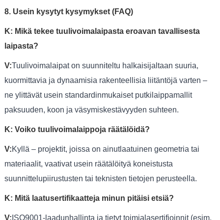
8. Usein kysytyt kysymykset (FAQ)
K: Mikä tekee tuulivoimalaipasta eroavan tavallisesta
laipasta?
V:
Tuulivoimalaipat on suunniteltu halkaisijaltaan suuria,
kuormittavia ja dynaamisia rakenteellisia liitäntöjä varten –
ne ylittävät usein standardinmukaiset putkilaippamallit
paksuuden, koon ja väsymiskestävyyden suhteen.
K: Voiko tuulivoimalaippoja räätälöidä?
V:
Kyllä – projektit, joissa on ainutlaatuinen geometria tai
materiaalit, vaativat usein räätälöityä koneistusta
suunnittelupiirustusten tai teknisten tietojen perusteella.
K: Mitä laatusertifikaatteja minun pitäisi etsiä?
V:
ISO9001-laadunhallinta ja tietyt toimialasertifioinnit (esim.