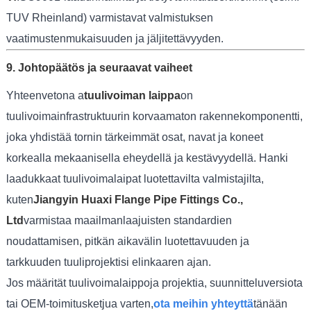
TUV Rheinland) varmistavat valmistuksen
vaatimustenmukaisuuden ja jäljitettävyyden.
9. Johtopäätös ja seuraavat vaiheet
Yhteenvetona a
tuulivoiman laippa
on
tuulivoimainfrastruktuurin korvaamaton rakennekomponentti,
joka yhdistää tornin tärkeimmät osat, navat ja koneet
korkealla mekaanisella eheydellä ja kestävyydellä. Hanki
laadukkaat tuulivoimalaipat luotettavilta valmistajilta,
kuten
Jiangyin Huaxi Flange Pipe Fittings Co.,
Ltd
varmistaa maailmanlaajuisten standardien
noudattamisen, pitkän aikavälin luotettavuuden ja
tarkkuuden tuuliprojektisi elinkaaren ajan.
Jos määrität tuulivoimalaippoja projektia, suunnitteluversiota
tai OEM-toimitusketjua varten,
ota meihin yhteyttä
tänään