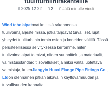
tuuliturbiinirakenteille
2025-12-22
2
Jätä minulle viesti
Wi
nd teholaipat
ovat kriittisiä rakenneosia
tuulivoimajärjestelmissä, jotka tarjoavat turvalliset, lujat
yhteydet tuuliturbiinin tornin osien ja koneiden välillä. Tässä
perusteellisessa selvityksessä kerromme, miten
tuulivoimalaipat toimivat, niiden suunnittelu ja materiaalit,
valmistusstandardit, sovellukset ja miksi valita luotettava
valmistaja, kuten
Jiangyin Huaxi Flange Pipe Fittings Co.,
Ltd
on olennainen pitkän aikavälin käyttövarmuuden ja
turvallisuuden kannalta.