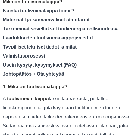
Mikä on tuulivoimalaippa?
Kuinka tuulivoimalaippa toimii?
Materiaalit ja kansainväliset standardit
Tärkeimmät sovellukset tuulienergiateollisuudessa
Laadukkaiden tuulivoimalaippojen edut
Tyypilliset tekniset tiedot ja mitat
Valmistusprosessi
Usein kysytyt kysymykset (FAQ)
Johtopäätös + Ota yhteyttä
1. Mikä on tuulivoimalaippa?
A
tuulivoiman laippa
tarkoittaa raskasta, pultattua
liitoskomponenttia, jota käytetään tuuliturbiinien tornien,
napojen ja muiden tärkeiden rakenneosien kokoonpanossa.
Se tarjoaa mekaanisesti vahvan, luotettavan liitännän, joka
yhdistää suuret putkimaiset segmentit ja mahdollistaa