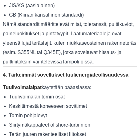
JIS/KS (aasialainen)
GB (Kiinan kansallinen standardi)
Nämä standardit määrittelevät mitat, toleranssit, pulttikuviot,
paineluokitukset ja pintatyypit. Laatumateriaaleja ovat
yleensä lujat teräslajit, kuten niukkaseosteinen rakenneteräs
(esim. S355NL tai Q345E), jotka soveltuvat hitsaus- ja
pulttiliitoksiin vaihtelevissa lämpötiloissa.
4. Tärkeimmät sovellukset tuulienergiateollisuudessa
Tuulivoimalaipat
käytetään pääasiassa:
Tuulivoimalan tornin osat
Keskittimestä koneeseen sovittimet
Tornin pohjalevyt
Siirtymäkappaleet offshore-turbiinien
Terän juuren rakenteelliset liitokset