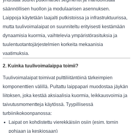
säännöllisen huollon ja modulaarisen asennuksen.
Laippoja käytetään laajalti putkistoissa ja infrastruktuurissa,
mutta tuulivoimalaipat on suunniteltu erityisesti kestämään
dynaamisia kuormia, vaihtelevia ympäristörasituksia ja
tuulentuotantojärjestelmien korkeita mekaanisia
vaatimuksia.
2. Kuinka tuulivoimalaippa toimii?
Tuulivoimalaipat toimivat pulttiliitäntöinä tärkeimpien
komponenttien välillä. Pultattu laippapari muodostaa jäykän
liitoksen, joka kestää aksiaalisia kuormia, leikkausvoimia ja
taivutusmomentteja käytössä. Tyypillisessä
turbiinikokoonpanossa:
Laipat on kohdistettu vierekkäisiin osiin (esim. tornin
pohjaan ja keskiosaan)