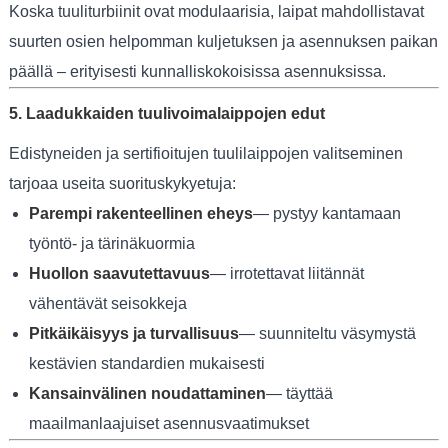
Koska tuuliturbiinit ovat modulaarisia, laipat mahdollistavat
suurten osien helpomman kuljetuksen ja asennuksen paikan
päällä – erityisesti kunnalliskokoisissa asennuksissa.
5. Laadukkaiden tuulivoimalaippojen edut
Edistyneiden ja sertifioitujen tuulilaippojen valitseminen
tarjoaa useita suorituskykyetuja:
Parempi rakenteellinen eheys
— pystyy kantamaan
työntö- ja tärinäkuormia
Huollon saavutettavuus
— irrotettavat liitännät
vähentävät seisokkeja
Pitkäikäisyys ja turvallisuus
— suunniteltu väsymystä
kestävien standardien mukaisesti
Kansainvälinen noudattaminen
— täyttää
maailmanlaajuiset asennusvaatimukset