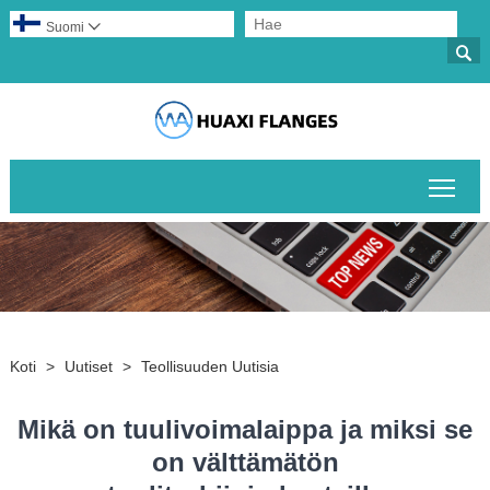
Suomi


Pääv
Koti
>
Uutiset
>
Teollisuuden Uutisia
Mikä on tuulivoimalaippa ja miksi se
on välttämätön