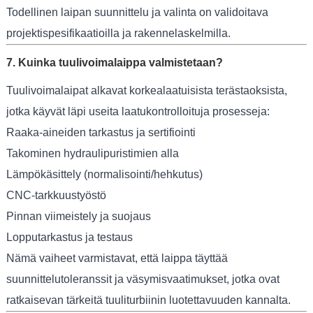
Todellinen laipan suunnittelu ja valinta on validoitava
projektispesifikaatioilla ja rakennelaskelmilla.
7. Kuinka tuulivoimalaippa valmistetaan?
Tuulivoimalaipat alkavat korkealaatuisista terästaoksista,
jotka käyvät läpi useita laatukontrolloituja prosesseja:
Raaka-aineiden tarkastus ja sertifiointi
Takominen hydraulipuristimien alla
Lämpökäsittely (normalisointi/hehkutus)
CNC-tarkkuustyöstö
Pinnan viimeistely ja suojaus
Lopputarkastus ja testaus
Nämä vaiheet varmistavat, että laippa täyttää
suunnittelutoleranssit ja väsymisvaatimukset, jotka ovat
ratkaisevan tärkeitä tuuliturbiinin luotettavuuden kannalta.