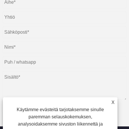
X
Käytämme evästeitä tarjotaksemme sinulle
paremman selauskokemuksen,
Lähetä
analysoidaksemme sivuston liikennettä ja