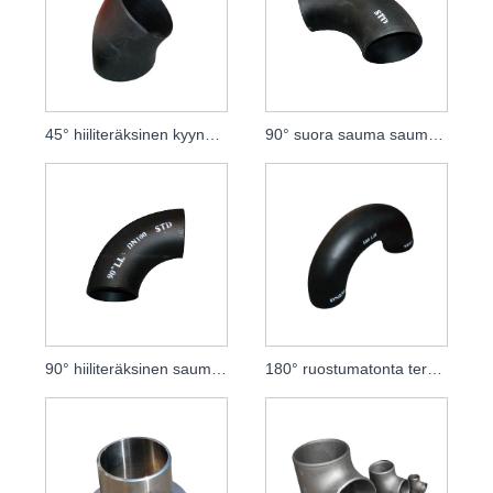
45° hiiliteräksinen kyynärpää
90° suora sauma saumaton kyynärpää
90° hiiliteräksinen saumaton kyynärpää
180° ruostumatonta terästä, halkaisijaltaan yhtäläinen leimattu saumaton kyynärpää