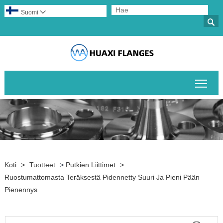
Suomi


Pääv
Koti
>
Tuotteet
>
Putkien Liittimet
>
Ruostumattomasta Teräksestä Pidennetty Suuri Ja Pieni Pään
Pienennys