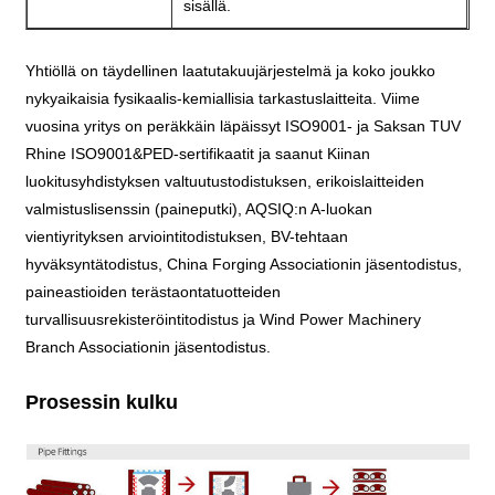
sisällä.
Yhtiöllä on täydellinen laatutakuujärjestelmä ja koko joukko
nykyaikaisia ​​fysikaalis-kemiallisia tarkastuslaitteita. Viime
vuosina yritys on peräkkäin läpäissyt ISO9001- ja Saksan TUV
Rhine ISO9001&PED-sertifikaatit ja saanut Kiinan
luokitusyhdistyksen valtuutustodistuksen, erikoislaitteiden
valmistuslisenssin (paineputki), AQSIQ:n A-luokan
vientiyrityksen arviointitodistuksen, BV-tehtaan
hyväksyntätodistus, China Forging Associationin jäsentodistus,
paineastioiden terästaontatuotteiden
turvallisuusrekisteröintitodistus ja Wind Power Machinery
Branch Associationin jäsentodistus.
Prosessin kulku