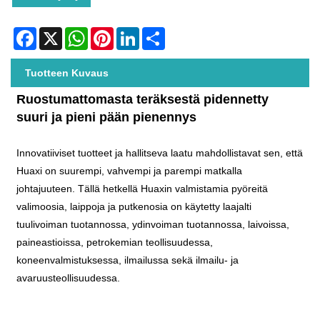
Facebook
X
WhatsApp
Pinterest
LinkedIn
Share
Tuotteen Kuvaus
Ruostumattomasta teräksestä pidennetty
suuri ja pieni pään pienennys
Innovatiiviset tuotteet ja hallitseva laatu mahdollistavat sen, että
Huaxi on suurempi, vahvempi ja parempi matkalla
johtajuuteen. Tällä hetkellä Huaxin valmistamia pyöreitä
valimoosia, laippoja ja putkenosia on käytetty laajalti
tuulivoiman tuotannossa, ydinvoiman tuotannossa, laivoissa,
paineastioissa, petrokemian teollisuudessa,
koneenvalmistuksessa, ilmailussa sekä ilmailu- ja
avaruusteollisuudessa.