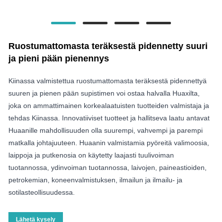
Ruostumattomasta teräksestä pidennetty suuri
ja pieni pään pienennys
Kiinassa valmistettua ruostumattomasta teräksestä pidennettyä
suuren ja pienen pään supistimen voi ostaa halvalla Huaxilta,
joka on ammattimainen korkealaatuisten tuotteiden valmistaja ja
tehdas Kiinassa. Innovatiiviset tuotteet ja hallitseva laatu antavat
Huaanille mahdollisuuden olla suurempi, vahvempi ja parempi
matkalla johtajuuteen. Huaanin valmistamia pyöreitä valimoosia,
laippoja ja putkenosia on käytetty laajasti tuulivoiman
tuotannossa, ydinvoiman tuotannossa, laivojen, paineastioiden,
petrokemian, koneenvalmistuksen, ilmailun ja ilmailu- ja
sotilasteollisuudessa.
Lähetä kysely