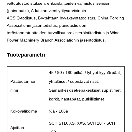
valtuutustodistuksen, erikoislaitteiden valmistuslisenssin
(paineputki), A-luokan vientiyritysarvioinnin.
AQSIQ-todistus, BV-tehtaan hyväksyntätodistus, China Forging
Associationin jäsentodistus, paineastioiden
terästaontatuotteiden turvallisuusrekisteröintitodistus ja Wind
Power Machinery Branch Associationin jäsentodistus.
Tuoteparametri
45 / 90 / 180 pitkät / lyhyet kyynärpäät,
Päätuotannon
yhtäläiset / supistavat ristit,
nimi
Samankeskiset/epäkeskiset supistimet,
korkit, nastapäät, putkiliittimet
Kokovalikoima
½â - 106â
SCH STD, XS, XXS, SCH 10 ~ SCH
Ajoittaa