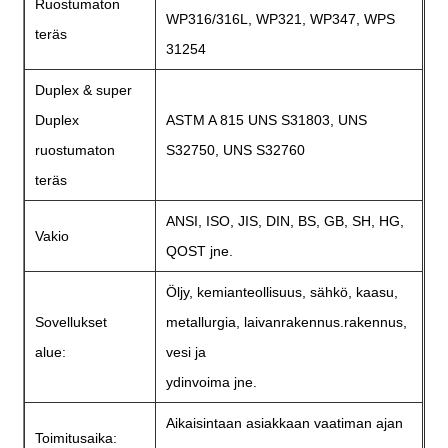
Ruostumaton
WP316/316L, WP321, WP347, WPS
teräs
31254
Duplex & super
Duplex
ASTM A 815 UNS S31803, UNS
ruostumaton
S32750, UNS S32760
teräs
ANSI, ISO, JIS, DIN, BS, GB, SH, HG,
Vakio
QOST jne.
Öljy, kemianteollisuus, sähkö, kaasu,
Sovellukset
metallurgia, laivanrakennus.rakennus,
alue:
vesi ja
ydinvoima jne.
Aikaisintaan asiakkaan vaatiman ajan
Toimitusaika: