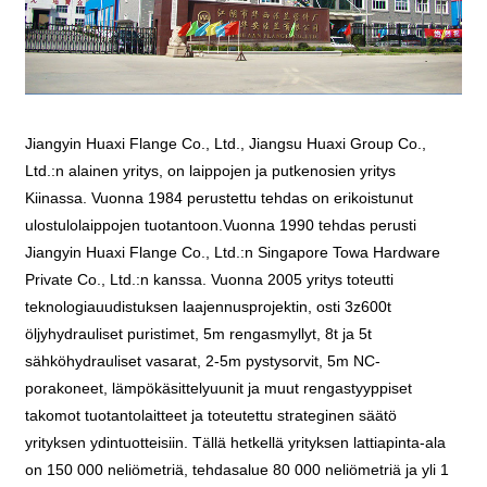
Jiangyin Huaxi Flange Co., Ltd., Jiangsu Huaxi Group Co.,
Ltd.:n alainen yritys, on laippojen ja putkenosien yritys
Kiinassa. Vuonna 1984 perustettu tehdas on erikoistunut
ulostulolaippojen tuotantoon.Vuonna 1990 tehdas perusti
Jiangyin Huaxi Flange Co., Ltd.:n Singapore Towa Hardware
Private Co., Ltd.:n kanssa. Vuonna 2005 yritys toteutti
teknologiauudistuksen laajennusprojektin, osti 3z600t
öljyhydrauliset puristimet, 5m rengasmyllyt, 8t ja 5t
sähköhydrauliset vasarat, 2-5m pystysorvit, 5m NC-
porakoneet, lämpökäsittelyuunit ja muut rengastyyppiset
takomot tuotantolaitteet ja toteutettu strateginen säätö
yrityksen ydintuotteisiin. Tällä hetkellä yrityksen lattiapinta-ala
on 150 000 neliömetriä, tehdasalue 80 000 neliömetriä ja yli 1