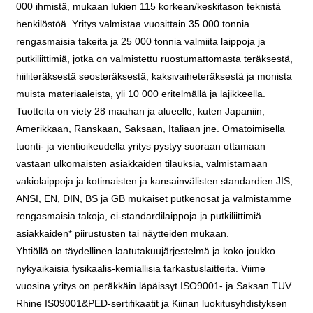
000 ihmistä, mukaan lukien 115 korkean/keskitason teknistä
henkilöstöä. Yritys valmistaa vuosittain 35 000 tonnia
rengasmaisia ​​takeita ja 25 000 tonnia valmiita laippoja ja
putkiliittimiä, jotka on valmistettu ruostumattomasta teräksestä,
hiiliteräksestä seosteräksestä, kaksivaiheteräksestä ja monista
muista materiaaleista, yli 10 000 eritelmällä ja lajikkeella.
Tuotteita on viety 28 maahan ja alueelle, kuten Japaniin,
Amerikkaan, Ranskaan, Saksaan, Italiaan jne. Omatoimisella
tuonti- ja vientioikeudella yritys pystyy suoraan ottamaan
vastaan ​​ulkomaisten asiakkaiden tilauksia, valmistamaan
vakiolaippoja ja kotimaisten ja kansainvälisten standardien JIS,
ANSI, EN, DIN, BS ja GB mukaiset putkenosat ja valmistamme
rengasmaisia ​​takoja, ei-standardilaippoja ja putkiliittimiä
asiakkaiden* piirustusten tai näytteiden mukaan.
Yhtiöllä on täydellinen laatutakuujärjestelmä ja koko joukko
nykyaikaisia ​​fysikaalis-kemiallisia tarkastuslaitteita. Viime
vuosina yritys on peräkkäin läpäissyt ISO9001- ja Saksan TUV
Rhine IS09001&PED-sertifikaatit ja Kiinan luokitusyhdistyksen