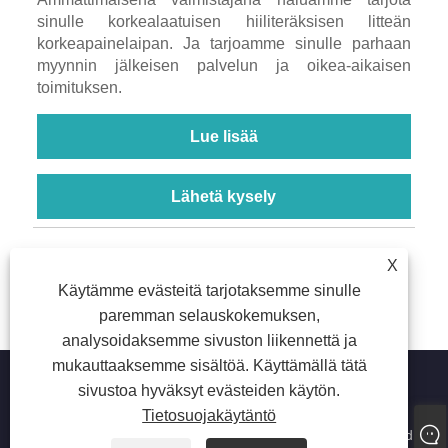
sinulle korkealaatuisen hiiliteräksisen litteän
korkeapainelaipan. Ja tarjoamme sinulle parhaan
myynnin jälkeisen palvelun ja oikea-aikaisen
toimituksen.
Lue lisää
Lähetä kysely
<
1
2
3
4
5
...
8
>
X
Käytämme evästeitä tarjotaksemme sinulle
paremman selauskokemuksen,
analysoidaksemme sivuston liikennettä ja
mukauttaaksemme sisältöä. Käyttämällä tätä
sivustoa hyväksyt evästeiden käytön.
Tietosuojakäytäntö
Copyright © 2022 Jiangyin Huaxi Flange Pipe Fittings Co., Ltd.