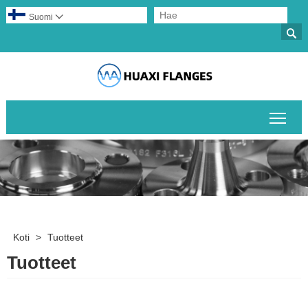
Suomi


Pääv
Koti
>
Tuotteet
Tuotteet