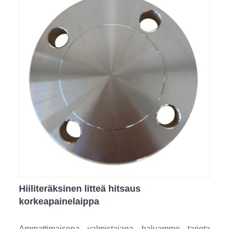
Hiiliteräksinen litteä hitsaus
korkeapainelaippa
Ammattimaisena valmistajana haluamme tarjota