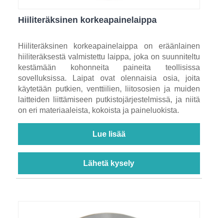
Hiiliteräksinen korkeapainelaippa
Hiiliteräksinen korkeapainelaippa on eräänlainen
hiiliteräksestä valmistettu laippa, joka on suunniteltu
kestämään kohonneita paineita teollisissa
sovelluksissa. Laipat ovat olennaisia ​​osia, joita
käytetään putkien, venttiilien, liitososien ja muiden
laitteiden liittämiseen putkistojärjestelmissä, ja niitä
on eri materiaaleista, kokoista ja paineluokista.
Lue lisää
Lähetä kysely