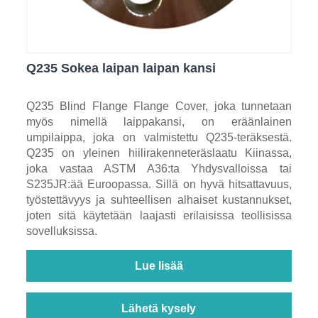
Q235 Sokea laipan laipan kansi
Q235 Blind Flange Flange Cover, joka tunnetaan
myös nimellä laippakansi, on eräänlainen
umpilaippa, joka on valmistettu Q235-teräksestä.
Q235 on yleinen hiilirakenneteräslaatu Kiinassa,
joka vastaa ASTM A36:ta Yhdysvalloissa tai
S235JR:ää Euroopassa. Sillä on hyvä hitsattavuus,
työstettävyys ja suhteellisen alhaiset kustannukset,
joten sitä käytetään laajasti erilaisissa teollisissa
sovelluksissa.
Lue lisää
Lähetä kysely