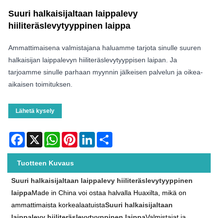
Suuri halkaisijaltaan laippalevy
hiiliteräslevytyyppinen laippa
Ammattimaisena valmistajana haluamme tarjota sinulle suuren
halkaisijan laippalevyn hiiliteräslevytyyppisen laipan. Ja
tarjoamme sinulle parhaan myynnin jälkeisen palvelun ja oikea-
aikaisen toimituksen.
Lähetä kysely
Facebook
X
WhatsApp
Pinterest
LinkedIn
Share
Tuotteen Kuvaus
Suuri halkaisijaltaan laippalevy hiiliteräslevytyyppinen
laippa
Made in China voi ostaa halvalla Huaxilta, mikä on
ammattimaista korkealaatuista
Suuri halkaisijaltaan
laippalevy hiiliteräslevytyyppinen laippa
Valmistajat ja