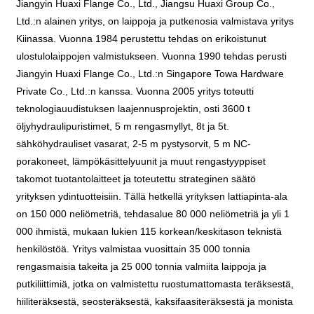
Jiangyin Huaxi Flange Co., Ltd., Jiangsu Huaxi Group Co.,
Ltd.:n alainen yritys, on laippoja ja putkenosia valmistava yritys
Kiinassa. Vuonna 1984 perustettu tehdas on erikoistunut
ulostulolaippojen valmistukseen. Vuonna 1990 tehdas perusti
Jiangyin Huaxi Flange Co., Ltd.:n Singapore Towa Hardware
Private Co., Ltd.:n kanssa. Vuonna 2005 yritys toteutti
teknologiauudistuksen laajennusprojektin, osti 3600 t
öljyhydraulipuristimet, 5 m rengasmyllyt, 8t ja 5t.
sähköhydrauliset vasarat, 2-5 m pystysorvit, 5 m NC-
porakoneet, lämpökäsittelyuunit ja muut rengastyyppiset
takomot tuotantolaitteet ja toteutettu strateginen säätö
yrityksen ydintuotteisiin. Tällä hetkellä yrityksen lattiapinta-ala
on 150 000 neliömetriä, tehdasalue 80 000 neliömetriä ja yli 1
000 ihmistä, mukaan lukien 115 korkean/keskitason teknistä
henkilöstöä. Yritys valmistaa vuosittain 35 000 tonnia
rengasmaisia ​​takeita ja 25 000 tonnia valmiita laippoja ja
putkiliittimiä, jotka on valmistettu ruostumattomasta teräksestä,
hiiliteräksestä, seosteräksestä, kaksifaasiteräksestä ja monista