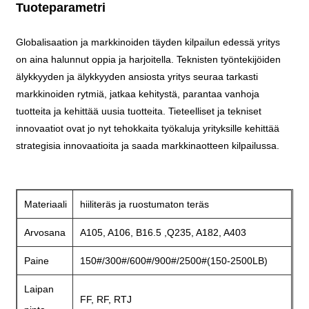
Tuoteparametri
Globalisaation ja markkinoiden täyden kilpailun edessä yritys
on aina halunnut oppia ja harjoitella. Teknisten työntekijöiden
älykkyyden ja älykkyyden ansiosta yritys seuraa tarkasti
markkinoiden rytmiä, jatkaa kehitystä, parantaa vanhoja
tuotteita ja kehittää uusia tuotteita. Tieteelliset ja tekniset
innovaatiot ovat jo nyt tehokkaita työkaluja yrityksille kehittää
strategisia innovaatioita ja saada markkinaotteen kilpailussa.
Materiaali
hiiliteräs ja ruostumaton teräs
Arvosana
A105, A106, B16.5 ,Q235, A182, A403
Paine
150#/300#/600#/900#/2500#(150-2500LB)
Laipan
FF, RF, RTJ