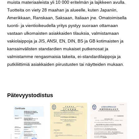
muista materiaaleista yli 10 000 eritelmän ja lajikkeen avulla.
Tuotteita on viety 28 maahan ja alueelle, kuten Japaniin,
Amerikkaan, Ranskaan, Saksaan, Italiaan jne. Omatoimisella
tuonti- ja vientioikeudella yritys pystyy suoraan ottamaan
vastaan ​​ulkomaisten asiakkaiden tilauksia, valmistamaan
vakiolaippoja ja JIS, ANSI, EN, DIN, BS ja GB kotimaisten ja
kansainvälisten standardien mukaiset putkenosat ja
valmistamme rengasmaisia ​​takeita, ei-standardilaippoja ja
putkiliittimiä asiakkaiden piirustusten tai näytteiden mukaan.
Pätevyystodistus