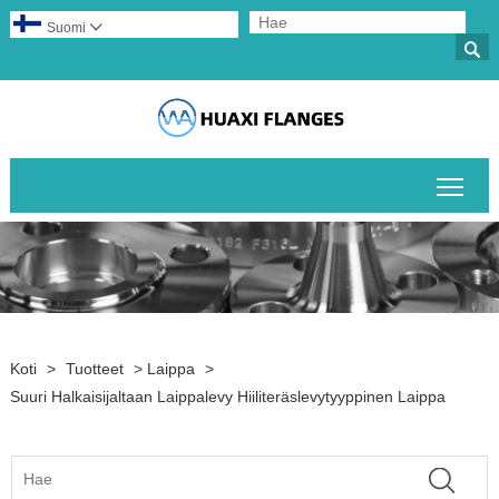
Suomi


Pääv
Koti
>
Tuotteet
>
Laippa
>
Suuri Halkaisijaltaan Laippalevy Hiiliteräslevytyyppinen Laippa