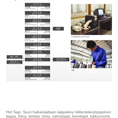
Hot Tags: Suuri halkaisijaltaan laippalevy hiiliteräslevytyyppinen
laippa, Kiina, tehdas, hinta, valmistajat, toimittajat, tukkumyynti,