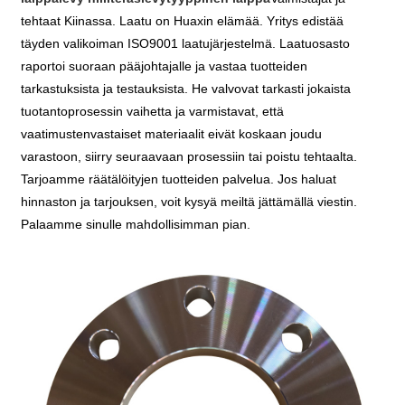
tehtaat Kiinassa. Laatu on Huaxin elämää. Yritys edistää
täyden valikoiman ISO9001 laatujärjestelmä. Laatuosasto
raportoi suoraan pääjohtajalle ja vastaa tuotteiden
tarkastuksista ja testauksista. He valvovat tarkasti jokaista
tuotantoprosessin vaihetta ja varmistavat, että
vaatimustenvastaiset materiaalit eivät koskaan joudu
varastoon, siirry seuraavaan prosessiin tai poistu tehtaalta.
Tarjoamme räätälöityjen tuotteiden palvelua. Jos haluat
hinnaston ja tarjouksen, voit kysyä meiltä jättämällä viestin.
Palaamme sinulle mahdollisimman pian.