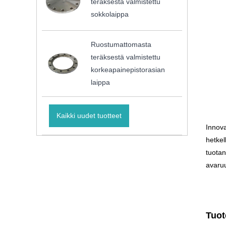
teräksestä valmistettu
sokkolaippa
Ruostumattomasta
teräksestä valmistettu
korkeapainepistorasian
laippa
Kaikki uudet tuotteet
Innova
hetkel
tuotan
avaruu
Tuot