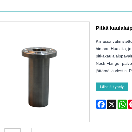
Pitkä kaulalai
Kiinassa valmistett
hintaan Huaxilta, 
pitkäkaulalaippaval
Neck Flange -palvel
jättämällä viestin.
Lähetä kysely
Facebook
X
Wh