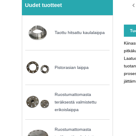
Uudet tuotteet
Tu
Taottu hitsattu kaulalaippa
Kiinas
pitkäk
Laatuo
tuotan
Pistorasian laippa
proses
jättäm
Ruostumattomasta
teräksestä valmistettu
erikoislaippa
Ruostumattomasta