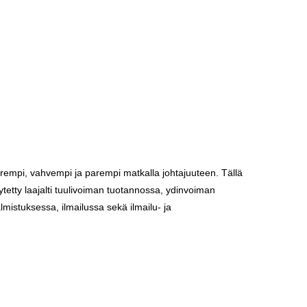
suurempi, vahvempi ja parempi matkalla johtajuuteen. Tällä
ytetty laajalti tuulivoiman tuotannossa, ydinvoiman
mistuksessa, ilmailussa sekä ilmailu- ja