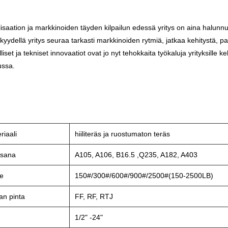
isaation ja markkinoiden täyden kilpailun edessä yritys on aina halunnut 
kkyydellä yritys seuraa tarkasti markkinoiden rytmiä, jatkaa kehitystä, pa
lliset ja tekniset innovaatiot ovat jo nyt tehokkaita työkaluja yrityksille
lussa.
riaali
hiiliteräs ja ruostumaton teräs
osana
A105, A106, B16.5 ,Q235, A182, A403
e
150#/300#/600#/900#/2500#(150-2500LB)
an pinta
FF, RF, RTJ
1/2" -24"