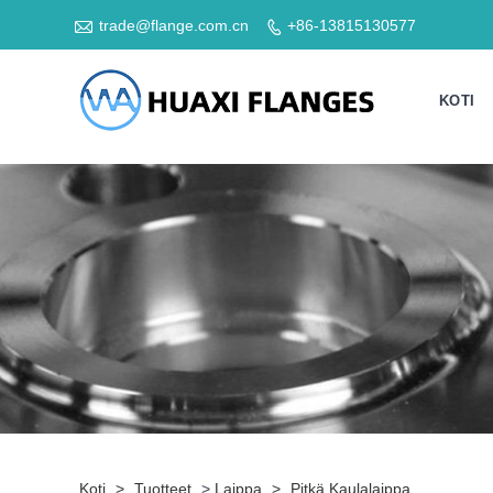

trade@flange.com.cn
+86-13815130577

KOTI
Koti
>
Tuotteet
>
Laippa
>
Pitkä Kaulalaippa