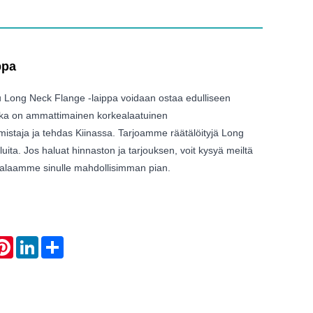
ppa
u Long Neck Flange -laippa voidaan ostaa edulliseen
joka on ammattimainen korkealaatuinen
mistaja ja tehdas Kiinassa. Tarjoamme räätälöityjä Long
uita. Jos haluat hinnaston ja tarjouksen, voit kysyä meiltä
 Palaamme sinulle mahdollisimman pian.
atsApp
Pinterest
LinkedIn
Share