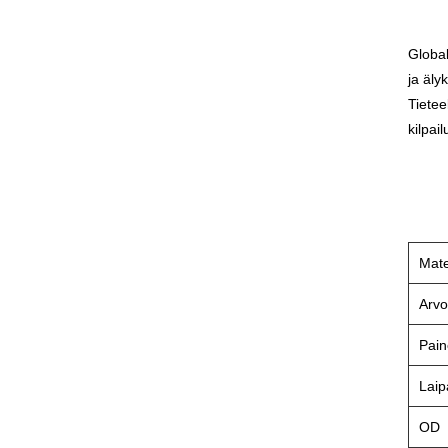
Global
ja äly
Tietee
kilpai
Mate
Arv
Pain
Laip
OD