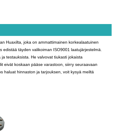
taan Huaxilta, joka on ammattimainen korkealaatuinen
ys edistää täyden valikoiman ISO9001 laatujärjestelmä.
ja testauksista. He valvovat tiukasti jokaista
lit eivät koskaan pääse varastoon, siirry seuraavaan
os haluat hinnaston ja tarjouksen, voit kysyä meiltä