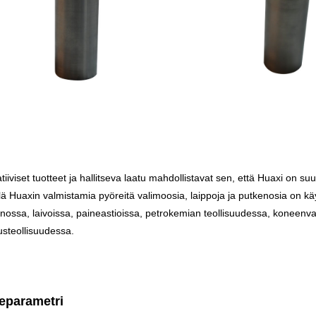
tiiviset tuotteet ja hallitseva laatu mahdollistavat sen, että Huaxi on 
lä Huaxin valmistamia pyöreitä valimoosia, laippoja ja putkenosia on kä
nossa, laivoissa, paineastioissa, petrokemian teollisuudessa, koneenval
steollisuudessa.
eparametri