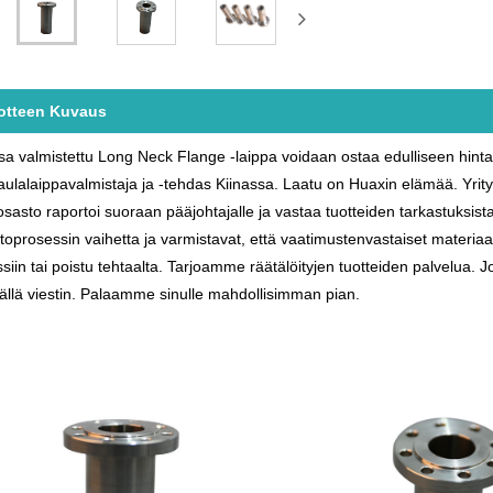
otteen Kuvaus
sa valmistettu Long Neck Flange -laippa voidaan ostaa edulliseen hin
aulalaippavalmistaja ja -tehdas Kiinassa. Laatu on Huaxin elämää. Yrit
sasto raportoi suoraan pääjohtajalle ja vastaa tuotteiden tarkastuksista 
toprosessin vaihetta ja varmistavat, että vaatimustenvastaiset materiaa
siin tai poistu tehtaalta. Tarjoamme räätälöityjen tuotteiden palvelua. J
ällä viestin. Palaamme sinulle mahdollisimman pian.