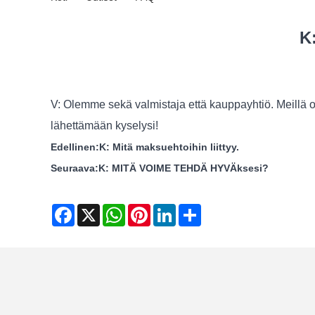
K
V: Olemme sekä valmistaja että kauppayhtiö. Meillä o
lähettämään kyselysi!
Edellinen:
K: Mitä maksuehtoihin liittyy.
Seuraava:
K: MITÄ VOIME TEHDÄ HYVÄksesi?
Facebook
X
WhatsApp
Pinterest
LinkedIn
Share