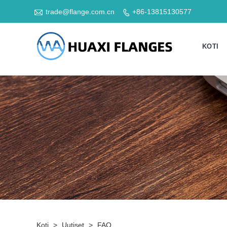

trade@flange.com.cn
+86-13815130577

KOTI
Koti
>
Uutiset
>
FAQ